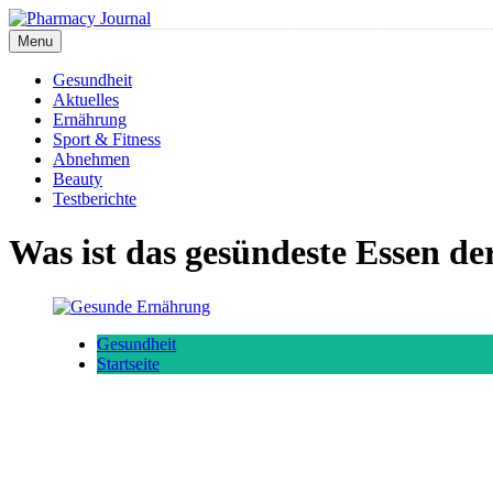
Skip
to
Menu
Pharmacy Journal
content
Gesundheit
Aktuelles
Ernährung
Sport & Fitness
Abnehmen
Beauty
Testberichte
Was ist das gesündeste Essen de
Gesundheit
Startseite