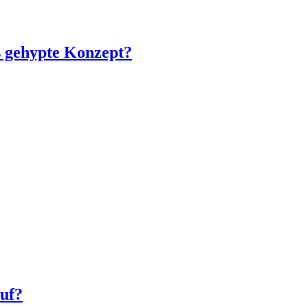
s gehypte Konzept?
uf?