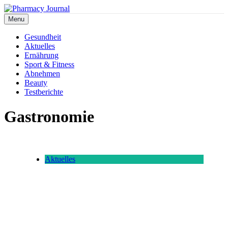
Skip
to
Menu
Pharmacy Journal
content
Gesundheit
Aktuelles
Ernährung
Sport & Fitness
Abnehmen
Beauty
Testberichte
Gastronomie
Aktuelles