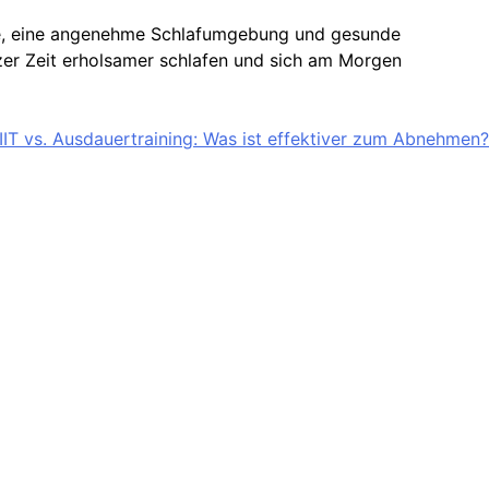
ine, eine angenehme Schlafumgebung und gesunde
rzer Zeit erholsamer schlafen und sich am Morgen
IIT vs. Ausdauertraining: Was ist effektiver zum Abnehmen?