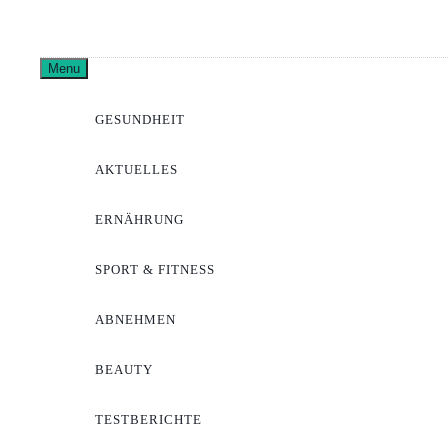
Skip
to
Pharma
content
Menu
GESUNDHEIT
AKTUELLES
ERNÄHRUNG
SPORT & FITNESS
ABNEHMEN
BEAUTY
TESTBERICHTE