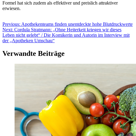
Formel hat sich zudem als effektiver und preislich attraktiver
erwiesen.
Beitragsnavigation
Previous:
Apothekenteams finden unentdeckte hohe Blutdruckwerte
Next:
Cordula Stratmann: „Ohne Heiterkeit kriegen wir dieses
Leben nicht gelebt“ / Die Komikerin und Autorin im Interview mit
der „Apotheken Umschau“
Verwandte Beiträge