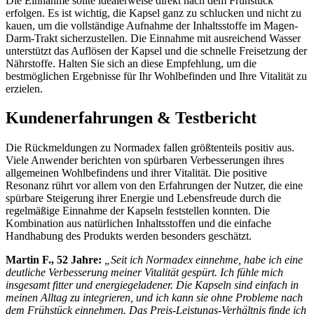
Die Einnahme sollte idealerweise direkt nach dem Frühstück
erfolgen. Es ist wichtig, die Kapsel ganz zu schlucken und nicht zu
kauen, um die vollständige Aufnahme der Inhaltsstoffe im Magen-
Darm-Trakt sicherzustellen. Die Einnahme mit ausreichend Wasser
unterstützt das Auflösen der Kapsel und die schnelle Freisetzung der
Nährstoffe. Halten Sie sich an diese Empfehlung, um die
bestmöglichen Ergebnisse für Ihr Wohlbefinden und Ihre Vitalität zu
erzielen.
Kundenerfahrungen & Testbericht
Die Rückmeldungen zu Normadex fallen größtenteils positiv aus.
Viele Anwender berichten von spürbaren Verbesserungen ihres
allgemeinen Wohlbefindens und ihrer Vitalität. Die positive
Resonanz rührt vor allem von den Erfahrungen der Nutzer, die eine
spürbare Steigerung ihrer Energie und Lebensfreude durch die
regelmäßige Einnahme der Kapseln feststellen konnten. Die
Kombination aus natürlichen Inhaltsstoffen und die einfache
Handhabung des Produkts werden besonders geschätzt.
Martin F., 52 Jahre:
„Seit ich Normadex einnehme, habe ich eine
deutliche Verbesserung meiner Vitalität gespürt. Ich fühle mich
insgesamt fitter und energiegeladener. Die Kapseln sind einfach in
meinen Alltag zu integrieren, und ich kann sie ohne Probleme nach
dem Frühstück einnehmen. Das Preis-Leistungs-Verhältnis finde ich