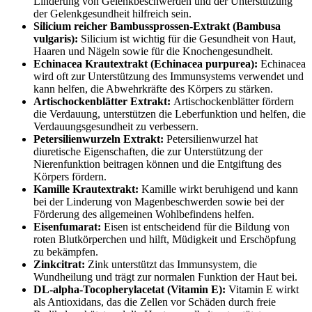
Linderung von Gelenkbeschwerden und der Unterstützung
der Gelenkgesundheit hilfreich sein.
Silicium reicher Bambussprossen-Extrakt (Bambusa
vulgaris):
Silicium ist wichtig für die Gesundheit von Haut,
Haaren und Nägeln sowie für die Knochengesundheit.
Echinacea Krautextrakt (Echinacea purpurea):
Echinacea
wird oft zur Unterstützung des Immunsystems verwendet und
kann helfen, die Abwehrkräfte des Körpers zu stärken.
Artischockenblätter Extrakt:
Artischockenblätter fördern
die Verdauung, unterstützen die Leberfunktion und helfen, die
Verdauungsgesundheit zu verbessern.
Petersilienwurzeln Extrakt:
Petersilienwurzel hat
diuretische Eigenschaften, die zur Unterstützung der
Nierenfunktion beitragen können und die Entgiftung des
Körpers fördern.
Kamille Krautextrakt:
Kamille wirkt beruhigend und kann
bei der Linderung von Magenbeschwerden sowie bei der
Förderung des allgemeinen Wohlbefindens helfen.
Eisenfumarat:
Eisen ist entscheidend für die Bildung von
roten Blutkörperchen und hilft, Müdigkeit und Erschöpfung
zu bekämpfen.
Zinkcitrat:
Zink unterstützt das Immunsystem, die
Wundheilung und trägt zur normalen Funktion der Haut bei.
DL-alpha-Tocopherylacetat (Vitamin E):
Vitamin E wirkt
als Antioxidans, das die Zellen vor Schäden durch freie