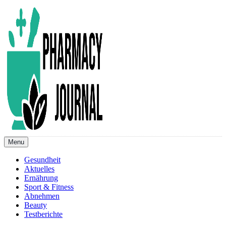
Skip
to
content
Menu
Pharmacy Journal
Gesundheit
Aktuelles
Ernährung
Sport & Fitness
Abnehmen
Beauty
Testberichte