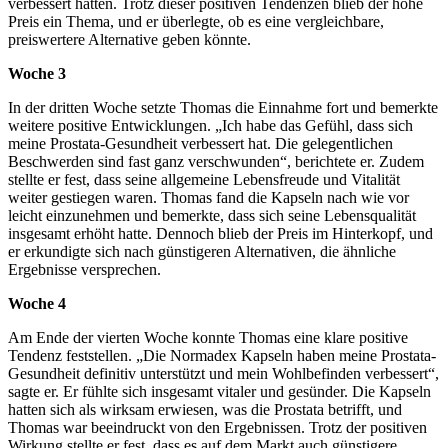
verbessert hatten. Trotz dieser positiven Tendenzen blieb der hohe
Preis ein Thema, und er überlegte, ob es eine vergleichbare,
preiswertere Alternative geben könnte.
Woche 3
In der dritten Woche setzte Thomas die Einnahme fort und bemerkte
weitere positive Entwicklungen. „Ich habe das Gefühl, dass sich
meine Prostata-Gesundheit verbessert hat. Die gelegentlichen
Beschwerden sind fast ganz verschwunden“, berichtete er. Zudem
stellte er fest, dass seine allgemeine Lebensfreude und Vitalität
weiter gestiegen waren. Thomas fand die Kapseln nach wie vor
leicht einzunehmen und bemerkte, dass sich seine Lebensqualität
insgesamt erhöht hatte. Dennoch blieb der Preis im Hinterkopf, und
er erkundigte sich nach günstigeren Alternativen, die ähnliche
Ergebnisse versprechen.
Woche 4
Am Ende der vierten Woche konnte Thomas eine klare positive
Tendenz feststellen. „Die Normadex Kapseln haben meine Prostata-
Gesundheit definitiv unterstützt und mein Wohlbefinden verbessert“,
sagte er. Er fühlte sich insgesamt vitaler und gesünder. Die Kapseln
hatten sich als wirksam erwiesen, was die Prostata betrifft, und
Thomas war beeindruckt von den Ergebnissen. Trotz der positiven
Wirkung stellte er fest, dass es auf dem Markt auch günstigere