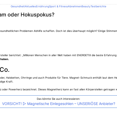
Gesundheit
Aktuelles
Ernährung
Sport & Fitness
Abnehmen
Beauty
Testberichte
am oder Hokuspokus?
 gesundheitlichen Problemen Abhilfe schaffen. Doch ist dies überhaupt möglich? Einige Stimm
steller berichtet: „Millionen Menschen in aller Welt haben mit ENERGETIX die beste Erfahru
 haben.
 Co.
der, Halsketten, Ohrringe und auch Produkte für Tiere. Magnet-Schmuck enthält laut dem He
dige Kraft.
rz oder Powerherz bezeichnet. Dieses Magnetherz kann an fast allen Körperstellen getragen
Das könnte Sie auch interessieren:
VORSICHT! ▷ Magnetische Einlegesohlen – UNSERIÖSE Anbieter?