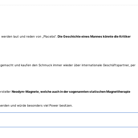
en werden laut und reden von „Placebo“.
Die Geschichte eines Mannes könnte die Kritiker
ng gemacht und kaufen den Schmuck immer wieder über internationale Geschäftspartner, per
rsteller
Neodym-Magnete, welche auch in der sogenannten statischen Magnettherapie
 werden und würde besonders viel Power besitzen.