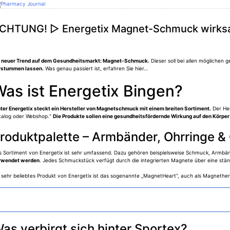
Skip
to
armacy Journal
content
CHTUNG! ▷ Energetix Magnet-Schmuck wirks
n neuer Trend auf dem Gesundheitsmarkt: Magnet-Schmuck.
Dieser soll bei allen möglichen
rstummen lassen.
Was genau passiert ist, erfahren Sie hier…
as ist Energetix Bingen?
nter Energetix steckt ein Hersteller von Magnetschmuck mit einem breiten Sortiment.
Der Her
talog oder Webshop.“
Die Produkte sollen eine gesundheitsfördernde Wirkung auf den Körper
roduktpalette – Armbänder, Ohrringe &
s Sortiment von Energetix ist sehr umfassend. Dazu gehören beispielsweise Schmuck, Armbän
rwendet werden
. Jedes Schmuckstück verfügt durch die integrierten Magnete über eine stän
n sehr beliebtes Produkt von Energetix ist das sogenannte „MagnetHeart“, auch als Magnethe
as verbirgt sich hinter Sportex?