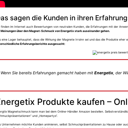
as sagen die Kunden in ihren Erfahrung
r finden im Internet auch Bewertungen von neutralen Kunden, die Erfahrungen mit der Anw
e Meinungen über den Magnet-Schmuck von Energetix stark auseinander gehen.
 eine Lager behauptet, dass die Wirkung der Magnete Irrsinn sei und das die Produkte eher 
terschiedliche Erfahrungsberichte ausgesucht:
Wenn Sie bereits Erfahrungen gemacht haben mit
Energetix
, der W
Energetix Produkte kaufen – On
ergtix Magnetschmuck kann man bei dem Online-Händler Amazon bestellen. Selbstverständlich
chmuckpräsentationen“ und „Homepartys“.
s Unternehmen möchte Kunden animieren, selbst Schmuckpräsentationen zu Hause oder auch i