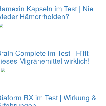
amexin Kapseln im Test | Nie
wieder Hämorrhoiden?
rain Complete im Test | Hilft
ieses Migränemittel wirklich!
0
iaform RX im Test | Wirkung &
Erfahrungen