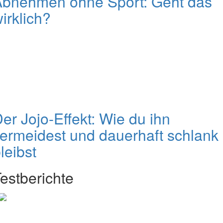
Abnehmen ohne Sport: Geht das
irklich?
er Jojo-Effekt: Wie du ihn
ermeidest und dauerhaft schlank
leibst
estberichte