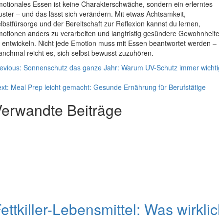
otionales Essen ist keine Charakterschwäche, sondern ein erlerntes
ster – und das lässt sich verändern. Mit etwas Achtsamkeit,
lbstfürsorge und der Bereitschaft zur Reflexion kannst du lernen,
otionen anders zu verarbeiten und langfristig gesündere Gewohnheit
 entwickeln. Nicht jede Emotion muss mit Essen beantwortet werden –
nchmal reicht es, sich selbst bewusst zuzuhören.
eitragsnavigation
evious:
Sonnenschutz das ganze Jahr: Warum UV-Schutz immer wichti
xt:
Meal Prep leicht gemacht: Gesunde Ernährung für Berufstätige
erwandte Beiträge
ettkiller-Lebensmittel: Was wirkli