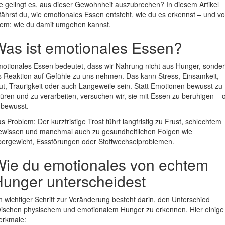
e gelingt es, aus dieser Gewohnheit auszubrechen? In diesem Artikel
fährst du, wie emotionales Essen entsteht, wie du es erkennst – und vo
lem: wie du damit umgehen kannst.
as ist emotionales Essen?
otionales Essen bedeutet, dass wir Nahrung nicht aus Hunger, sonde
s Reaktion auf Gefühle zu uns nehmen. Das kann Stress, Einsamkeit,
t, Traurigkeit oder auch Langeweile sein. Statt Emotionen bewusst zu
üren und zu verarbeiten, versuchen wir, sie mit Essen zu beruhigen – o
bewusst.
s Problem: Der kurzfristige Trost führt langfristig zu Frust, schlechtem
wissen und manchmal auch zu gesundheitlichen Folgen wie
ergewicht, Essstörungen oder Stoffwechselproblemen.
ie du emotionales von echtem
unger unterscheidest
n wichtiger Schritt zur Veränderung besteht darin, den Unterschied
ischen physischem und emotionalem Hunger zu erkennen. Hier einige
rkmale: