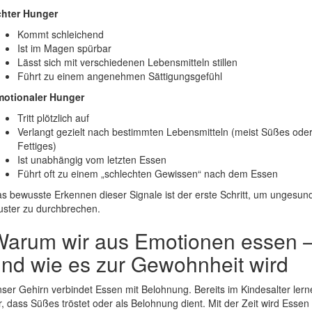
chter Hunger
Kommt schleichend
Ist im Magen spürbar
Lässt sich mit verschiedenen Lebensmitteln stillen
Führt zu einem angenehmen Sättigungsgefühl
motionaler Hunger
Tritt plötzlich auf
Verlangt gezielt nach bestimmten Lebensmitteln (meist Süßes ode
Fettiges)
Ist unabhängig vom letzten Essen
Führt oft zu einem „schlechten Gewissen“ nach dem Essen
s bewusste Erkennen dieser Signale ist der erste Schritt, um ungesun
ster zu durchbrechen.
Warum wir aus Emotionen essen 
nd wie es zur Gewohnheit wird
ser Gehirn verbindet Essen mit Belohnung. Bereits im Kindesalter lern
r, dass Süßes tröstet oder als Belohnung dient. Mit der Zeit wird Essen