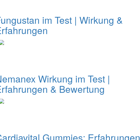
ungustan im Test | Wirkung &
Erfahrungen
emanex Wirkung im Test |
Erfahrungen & Bewertung
ardiavital Gummies: Erfahrungen