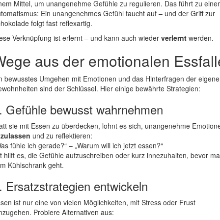
nem Mittel, um unangenehme Gefühle zu regulieren. Das führt zu ein
tomatismus: Ein unangenehmes Gefühl taucht auf – und der Griff zur
hokolade folgt fast reflexartig.
ese Verknüpfung ist erlernt – und kann auch wieder
verlernt
werden.
ege aus der emotionalen Essfall
n bewusstes Umgehen mit Emotionen und das Hinterfragen der eigen
wohnheiten sind der Schlüssel. Hier einige bewährte Strategien:
. Gefühle bewusst wahrnehmen
att sie mit Essen zu überdecken, lohnt es sich, unangenehme Emotion
uzulassen
und zu reflektieren:
as fühle ich gerade?“ – „Warum will ich jetzt essen?“
t hilft es, die Gefühle aufzuschreiben oder kurz innezuhalten, bevor m
m Kühlschrank geht.
. Ersatzstrategien entwickeln
sen ist nur eine von vielen Möglichkeiten, mit Stress oder Frust
zugehen. Probiere Alternativen aus: