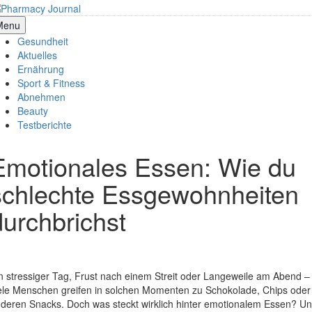
Skip
to
armacy Journal
Menu
content
Gesundheit
Aktuelles
Ernährung
Sport & Fitness
Abnehmen
Beauty
Testberichte
Emotionales Essen: Wie du
schlechte Essgewohnheiten
durchbrichst
n stressiger Tag, Frust nach einem Streit oder Langeweile am Abend –
ele Menschen greifen in solchen Momenten zu Schokolade, Chips oder
deren Snacks. Doch was steckt wirklich hinter emotionalem Essen? U