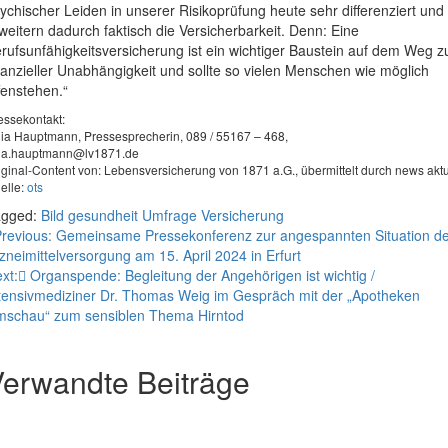
ychischer Leiden in unserer Risikoprüfung heute sehr differenziert und
weitern dadurch faktisch die Versicherbarkeit. Denn: Eine
rufsunfähigkeitsversicherung ist ein wichtiger Baustein auf dem Weg z
nanzieller Unabhängigkeit und sollte so vielen Menschen wie möglich
fenstehen.“
essekontakt:
lia Hauptmann, Pressesprecherin, 089 / 55167 – 468,
lia.hauptmann@lv1871.de
iginal-Content von: Lebensversicherung von 1871 a.G., übermittelt durch news aktu
elle:
ots
agged:
Bild
gesundheit
Umfrage
Versicherung
eitragsnavigation
revious:
Gemeinsame Pressekonferenz zur angespannten Situation de
zneimittelversorgung am 15. April 2024 in Erfurt
xt:
Organspende: Begleitung der Angehörigen ist wichtig /
tensivmediziner Dr. Thomas Weig im Gespräch mit der „Apotheken
schau“ zum sensiblen Thema Hirntod
erwandte Beiträge