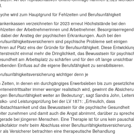
l.
yche wird zum Hauptgrund für Fehlzeiten und Berufsunfähigkeit
ankenkassen verzeichneten für 2023 erneut Höchststände bei den
hlzeiten der Arbeitnehmerinnen und Arbeitnehmer. Besorgniserregend
t dabei der Anstieg der psychischen Erkrankungen. Auch bei den
rufsunfähigkeitsversicherern sind psychische Probleme seit einigen
hren auf Platz eins der Gründe für Berufsunfähigkeit. Diese Entwicklun
terstreicht einmal mehr die Dringlichkeit, das Bewusstsein für psychisc
sundheit am Arbeitsplatz zu schärfen und für den oft lange unsichtbar
eibenden Einfluss auf die eigene Berufsfähigkeit zu sensibilisieren.
rufsunfähigkeitsversicherung wichtiger denn je
n Zeiten, in denen ein durchgängiges Erwerbsleben bis zum gesetzlich
nteneintrittsalter immer weniger realistisch wird, gewinnt die Absicher
gen Berufsunfähigkeit weiter an Bedeutung“, sagt Sandra John, Leiteri
siko- und Leistungsprüfung bei der LV 1871: „Erfreulich, dass
lbstachtsamkeit und das Bewusstsein für die psychische Gesundheit
iter zunehmen und damit auch die Angst abnimmt, darüber zu sprech
gerade bei jüngeren Menschen. Eine Therapie ist für uns kein pauscha
sikofaktor mehr beim Abschluss einer Berufsunfähigkeitsversicherung.
r als Versicherer betrachten eine therapeutische Behandlung