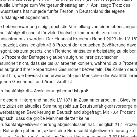
tuelle Umfrage zum Weltgesundheitstag am 7. April zeigt: Trotz des
wusstseins hat nur jede fünfte Person in Deutschland die eigene
rufsfähigkeit abgesichert.
e Lebenserwartung steigt, doch die Vorstellung von einer lebenslangen
beitsfähigkeit scheint für viele Deutsche immer mehr zu einem
nschtraum zu werden. Der Financial Freedom Report 2023 der LV 18
t gezeigt, dass lediglich 43,8 Prozent der deutschen Bevölkerung davo
sgeht, bis zum gesetzlichen Renteneintrittsalter arbeitsfähig zu bleiben
,5 Prozent der Befragten glauben aufgrund ihrer psychischen
sundheit nicht, dass sie bis 67 arbeiten können, während 29,0 Prozen
es aufgrund ihrer körperlichen Gesundheit bezweifeln. Die Zahlen deut
rauf hin, wie bewusst den erwerbsfähigen Menschen die Volatilität ihre
genen Gesundheit und Arbeitskraft ist.
rufsunfähigkeit – Absicherungsbedarf ist groß
r diesem Hintergrund hat die LV 1871 in Zusammenarbeit mit Civey im
rz 2024 ein aktuelles Stimmungsbild zur Berufsunfähigkeitsvorsorge d
werbsfähigen Bevölkerung in Deutschland abgefragt. Mit 73,4 Prozent
igt sich, dass die große Mehrheit derzeit keine
rufsunfähigkeitsversicherung abgeschlossen hat. Lediglich 21,1 Proze
r Befragten geben an, aktuell eine Berufsunfähigkeitsversicherung zu
sitzen. An der repräsentativen Online-Umfrage nahmen 2.523 Mensc