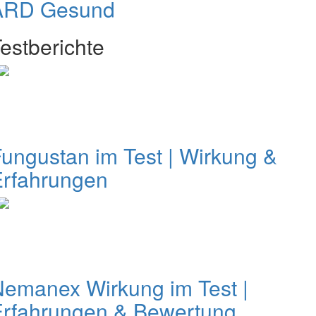
ARD Gesund
estberichte
ungustan im Test | Wirkung &
Erfahrungen
emanex Wirkung im Test |
Erfahrungen & Bewertung