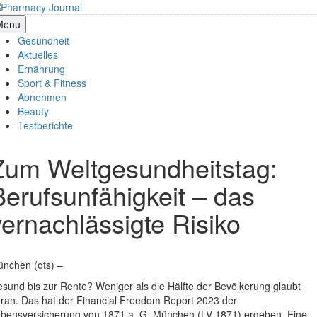
Skip
to
armacy Journal
Menu
content
Gesundheit
Aktuelles
Ernährung
Sport & Fitness
Abnehmen
Beauty
Testberichte
Zum Weltgesundheitstag:
Berufsunfähigkeit – das
vernachlässigte Risiko
nchen (ots) –
sund bis zur Rente? Weniger als die Hälfte der Bevölkerung glaubt
ran. Das hat der Financial Freedom Report 2023 der
bensversicherung von 1871 a. G. München (LV 1871) ergeben. Eine