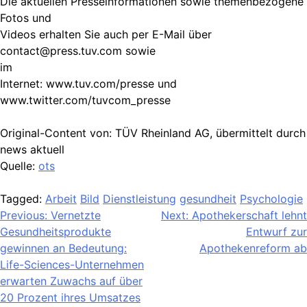
Die aktuellen Presseinformationen sowie themenbezogene
Fotos und
Videos erhalten Sie auch per E-Mail über
contact@press.tuv.com
sowie
im
Internet: www.tuv.com/presse und
www.twitter.com/tuvcom_presse
Original-Content von: TÜV Rheinland AG, übermittelt durch
news aktuell
Quelle:
ots
Tagged:
Arbeit
Bild
Dienstleistung
gesundheit
Psychologie
Beitragsnavigation
Previous:
Vernetzte
Next:
Apothekerschaft lehnt
Gesundheitsprodukte
Entwurf zur
gewinnen an Bedeutung:
Apothekenreform ab
Life-Sciences-Unternehmen
erwarten Zuwachs auf über
20 Prozent ihres Umsatzes