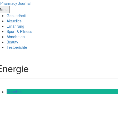
Skip
to
armacy Journal
Menu
content
Gesundheit
Aktuelles
Ernährung
Sport & Fitness
Abnehmen
Beauty
Testberichte
Energie
Aktuelles