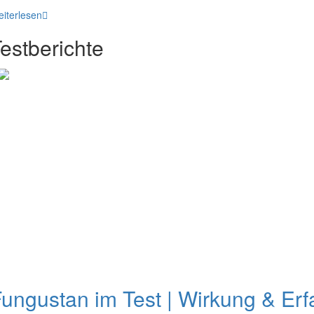
iterlesen
estberichte
ungustan im Test | Wirkung & Er