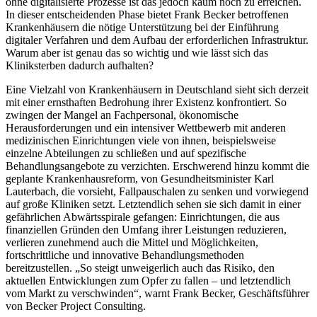
ohne digitalisierte Prozesse ist das jedoch kaum noch zu erreichen.
In dieser entscheidenden Phase bietet Frank Becker betroffenen
Krankenhäusern die nötige Unterstützung bei der Einführung
digitaler Verfahren und dem Aufbau der erforderlichen Infrastruktur.
Warum aber ist genau das so wichtig und wie lässt sich das
Kliniksterben dadurch aufhalten?
Eine Vielzahl von Krankenhäusern in Deutschland sieht sich derzeit
mit einer ernsthaften Bedrohung ihrer Existenz konfrontiert. So
zwingen der Mangel an Fachpersonal, ökonomische
Herausforderungen und ein intensiver Wettbewerb mit anderen
medizinischen Einrichtungen viele von ihnen, beispielsweise
einzelne Abteilungen zu schließen und auf spezifische
Behandlungsangebote zu verzichten. Erschwerend hinzu kommt die
geplante Krankenhausreform, von Gesundheitsminister Karl
Lauterbach, die vorsieht, Fallpauschalen zu senken und vorwiegend
auf große Kliniken setzt. Letztendlich sehen sie sich damit in einer
gefährlichen Abwärtsspirale gefangen: Einrichtungen, die aus
finanziellen Gründen den Umfang ihrer Leistungen reduzieren,
verlieren zunehmend auch die Mittel und Möglichkeiten,
fortschrittliche und innovative Behandlungsmethoden
bereitzustellen. „So steigt unweigerlich auch das Risiko, den
aktuellen Entwicklungen zum Opfer zu fallen – und letztendlich
vom Markt zu verschwinden“, warnt Frank Becker, Geschäftsführer
von Becker Project Consulting.