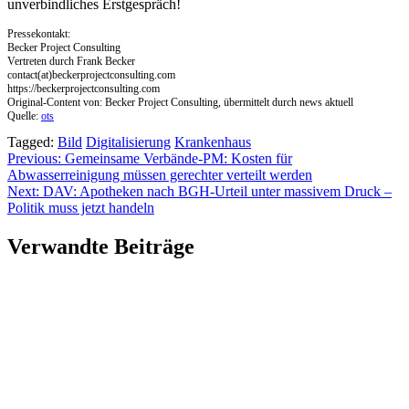
unverbindliches Erstgespräch!
Pressekontakt:
Becker Project Consulting
Vertreten durch Frank Becker
contact(at)beckerprojectconsulting.com
https://beckerprojectconsulting.com
Original-Content von: Becker Project Consulting, übermittelt durch news aktuell
Quelle:
ots
Tagged:
Bild
Digitalisierung
Krankenhaus
Beitragsnavigation
Previous:
Gemeinsame Verbände-PM: Kosten für
Abwasserreinigung müssen gerechter verteilt werden
Next:
DAV: Apotheken nach BGH-Urteil unter massivem Druck –
Politik muss jetzt handeln
Verwandte Beiträge