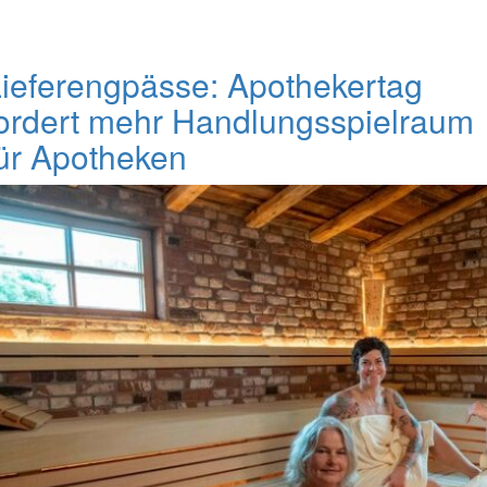
ieferengpässe: Apothekertag
ordert mehr Handlungsspielraum
ür Apotheken