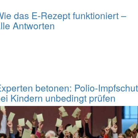
ie das E-Rezept funktioniert –
lle Antworten
xperten betonen: Polio-Impfschu
ei Kindern unbedingt prüfen