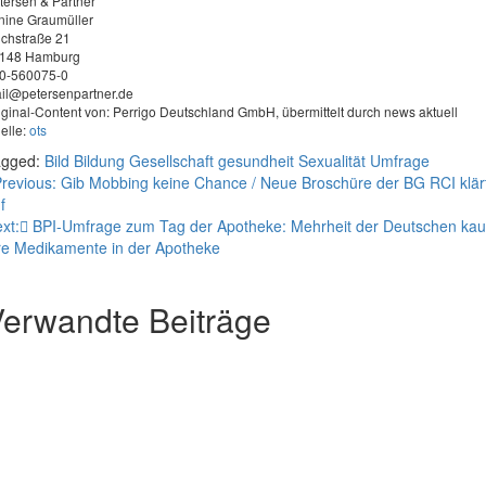
tersen & Partner
nine Graumüller
lchstraße 21
148 Hamburg
0-560075-0
il@petersenpartner.de
iginal-Content von: Perrigo Deutschland GmbH, übermittelt durch news aktuell
elle:
ots
agged:
Bild
Bildung
Gesellschaft
gesundheit
Sexualität
Umfrage
eitragsnavigation
revious:
Gib Mobbing keine Chance / Neue Broschüre der BG RCI klär
f
xt:
BPI-Umfrage zum Tag der Apotheke: Mehrheit der Deutschen kau
re Medikamente in der Apotheke
erwandte Beiträge