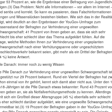
gar 53 Prozent an, wie die Ergebnisse einer Befragung von Jugendlic
igen.(3) Das Problem: Nicht alle Informationen – vor allem im Internet 
nd seriös und korrekt. So kann es passieren, dass Falschinformationen
ngen und Wissenslücken bestehen bleiben. Wie sich das in der Realitä
igt, wird deutlich an den Ergebnissen der YouGov-Umfrage zum
ssensstand der Befragten zur Verhinderung einer ungewollten
hwangerschaft: 41 Prozent von ihnen geben an, dass sie sich sehr
hlecht bis eher schlecht über das Thema aufgeklärt fühlen. Auf die
age, welche Methoden ihnen zur Verhinderung einer ungeplanten
hwangerschaft nach einer Verhütungspanne oder ungeschütztem
schlechtsverkehr bekannt seien, gibt mehr als ein Drittel der Befragte
4 %) keine Antwort.
lle Danach: immer noch zu wenig Wissen
e Pille Danach zur Verhinderung einer ungewollten Schwangerschaft is
gestützt nur 29 Prozent bekannt. Rund ein Viertel der Befragten hat z
hon einmal von ihr gehört, kennt sich damit aber nicht aus. Unter den 
s18-Jährigen ist die Pille Danach etwas bekannter: Rund 43 Prozent vo
nen geben an, sie als Notfallverhütungsmethode zu kennen. Allerdings
hlt sich ein Großteil dieser Altersgruppe (45 %) ebenfalls sehr schlecht
s eher schlecht darüber aufgeklärt, wie eine ungewollte Schwangerscha
rmeidbar ist.(3) 19 Prozent der Befragten gaben in der YouGov-Umfra
, der Pille Danach gegenüber negativ eingestellt zu sein. Die Gründe