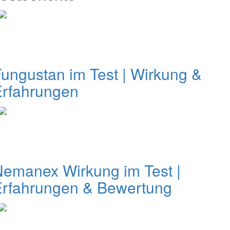
ungustan im Test | Wirkung &
Erfahrungen
emanex Wirkung im Test |
Erfahrungen & Bewertung