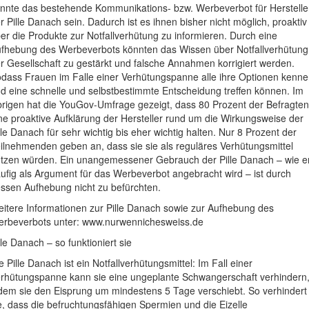
nnte das bestehende Kommunikations- bzw. Werbeverbot für Herstelle
r Pille Danach sein. Dadurch ist es ihnen bisher nicht möglich, proaktiv
er die Produkte zur Notfallverhütung zu informieren. Durch eine
fhebung des Werbeverbots könnten das Wissen über Notfallverhütung
r Gesellschaft zu gestärkt und falsche Annahmen korrigiert werden.
dass Frauen im Falle einer Verhütungspanne alle ihre Optionen kenn
d eine schnelle und selbstbestimmte Entscheidung treffen können. Im
rigen hat die YouGov-Umfrage gezeigt, dass 80 Prozent der Befragten
ne proaktive Aufklärung der Hersteller rund um die Wirkungsweise der
lle Danach für sehr wichtig bis eher wichtig halten. Nur 8 Prozent der
ilnehmenden geben an, dass sie sie als reguläres Verhütungsmittel
tzen würden. Ein unangemessener Gebrauch der Pille Danach – wie e
ufig als Argument für das Werbeverbot angebracht wird – ist durch
ssen Aufhebung nicht zu befürchten.
itere Informationen zur Pille Danach sowie zur Aufhebung des
rbeverbots unter: www.nurwennichesweiss.de
lle Danach – so funktioniert sie
e Pille Danach ist ein Notfallverhütungsmittel: Im Fall einer
rhütungspanne kann sie eine ungeplante Schwangerschaft verhindern
dem sie den Eisprung um mindestens 5 Tage verschiebt. So verhindert
e, dass die befruchtungsfähigen Spermien und die Eizelle