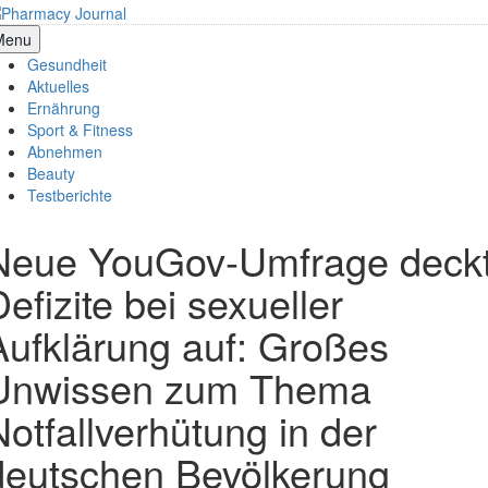
Skip
to
armacy Journal
Menu
content
Gesundheit
Aktuelles
Ernährung
Sport & Fitness
Abnehmen
Beauty
Testberichte
Neue YouGov-Umfrage deck
efizite bei sexueller
Aufklärung auf: Großes
Unwissen zum Thema
Notfallverhütung in der
deutschen Bevölkerung