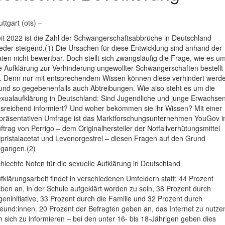
uttgart (ots) –
it 2022 ist die Zahl der Schwangerschaftsabbrüche in Deutschland
eder steigend.(1) Die Ursachen für diese Entwicklung sind anhand der
ten nicht bewertbar. Doch stellt sich zwangsläufig die Frage, wie es u
e Aufklärung zur Verhinderung ungewollter Schwangerschaften bestellt
t. Denn nur mit entsprechendem Wissen können diese verhindert werd
und so gegebenenfalls auch Abtreibungen. Wie also steht es um die
xualaufklärung in Deutschland: Sind Jugendliche und junge Erwachse
sreichend informiert? Und woher bekommen sie ihr Wissen? Mit einer
präsentativen Umfrage ist das Marktforschungsunternehmen YouGov 
ftrag von Perrigo – dem Originalhersteller der Notfallverhütungsmittel
ipristalacetat und Levonorgestrel – diesen Fragen auf den Grund
gangen.(2)
hlechte Noten für die sexuelle Aufklärung in Deutschland
fklärungsarbeit findet in verschiedenen Umfeldern statt: 44 Prozent
ben an, in der Schule aufgeklärt worden zu sein, 38 Prozent durch
geninitiative, 33 Prozent durch die Familie und 32 Prozent durch
eund:innen. 20 Prozent der Befragten geben an, das Internet zu nutze
 sich zu informieren – bei den unter 16- bis 18-Jährigen geben dies