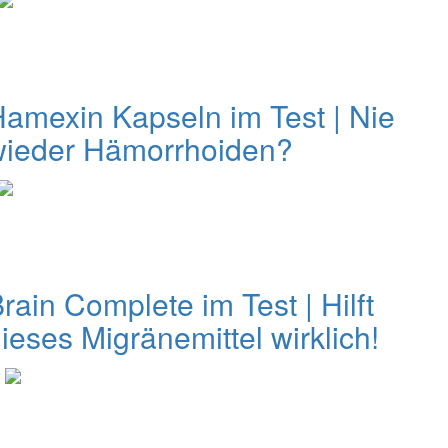
amexin Kapseln im Test | Nie
wieder Hämorrhoiden?
rain Complete im Test | Hilft
ieses Migränemittel wirklich!
0