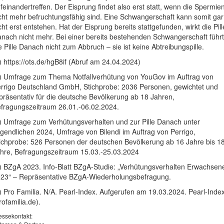
feinandertreffen. Der Eisprung findet also erst statt, wenn die Spermie
cht mehr befruchtungsfähig sind. Eine Schwangerschaft kann somit gar
cht erst entstehen. Hat der Eisprung bereits stattgefunden, wirkt die Pill
nach nicht mehr. Bei einer bereits bestehenden Schwangerschaft führt
e Pille Danach nicht zum Abbruch – sie ist keine Abtreibungspille.
) https://ots.de/hgB8if (Abruf am 24.04.2024)
) Umfrage zum Thema Notfallverhütung von YouGov im Auftrag von
rrigo Deutschland GmbH, Stichprobe: 2036 Personen, gewichtet und
präsentativ für die deutsche Bevölkerung ab 18 Jahren,
fragungszeitraum 26.01.-06.02.2024.
) Umfrage zum Verhütungsverhalten und zur Pille Danach unter
gendlichen 2024, Umfrage von Bilendi im Auftrag von Perrigo,
ichprobe: 526 Personen der deutschen Bevölkerung ab 16 Jahre bis 1
hre, Befragungszeitraum 15.03.-25.03.2024
) BZgA 2023. Info-Blatt BZgA-Studie: „Verhütungsverhalten Erwachsen
23“ – Repräsentative BZgA-Wiederholungsbefragung.
) Pro Familia. N/A. Pearl-Index. Aufgerufen am 19.03.2024. Pearl-Inde
rofamilia.de).
essekontakt: