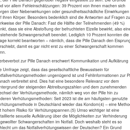
nd vor allem Fehleinschätzungen: 39 Prozent von ihnen machen sich
rgen über Nebenwirkungen oder gesundheitsschädliche Einwirkungen
f ihren Körper. Besonders bedenklich sind die Antworten auf Fragen zu
rkweise der Pille Danach: Fast die Hälfte der Teilnehmenden (49 %)
nkt, dass sie eine Abstoßung der befruchteten Eizelle bewirkt, also ein
stehende Schwangerschaft beendet. Lediglich 10 Prozent konnten die
age korrekt beantworten – nämlich, dass die Pille Danach den Eisprun
rschiebt, damit es gar nicht erst zu einer Schwangerschaft kommen
nn.
rbeverbot zur Pille Danach erschwert Kommunikation und Aufklärung
e Umfrage zeigt, dass das gesellschaftliche Bewusstsein für
tfallverhütungsmethoden ungenügend ist und Fehlinformationen zur Pi
nach verbreitet sind. Dies hat eine besondere Relevanz vor dem
ntergrund der steigenden Abtreibungszahlen und dem zunehmenden
chsel der Verhütungsmethode, nämlich weg von der Pille hin zu
deren Verhütungsmethoden: Seit 2023 ist die am häufigsten genutzte
rhütungsmethode in Deutschland wieder das Kondom(4) – eine Metho
t hohem Risiko für Verhütungspannen.(5) Umso wichtiger ist eine
taillierte sexuelle Aufklärung über die Möglichkeiten zur Verhinderung
gewollter Schwangerschaften im Notfall. Doch weshalb steht es so
hlecht um das Notfallverhütungswissen der Deutschen? Ein Grund