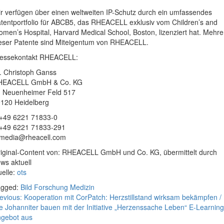
r verfügen über einen weltweiten IP-Schutz durch ein umfassendes
tentportfolio für ABCB5, das RHEACELL exklusiv vom Children’s and
men’s Hospital, Harvard Medical School, Boston, lizenziert hat. Mehre
eser Patente sind Miteigentum von RHEACELL.
essekontakt RHEACELL:
. Christoph Ganss
HEACELL GmbH & Co. KG
 Neuenheimer Feld 517
120 Heidelberg
+49 6221 71833-0
+49 6221 71833-291
media@rheacell.com
iginal-Content von: RHEACELL GmbH und Co. KG, übermittelt durch
ws aktuell
elle:
ots
agged:
Bild
Forschung
Medizin
eitragsnavigation
evious:
Kooperation mit CorPatch: Herzstillstand wirksam bekämpfen /
e Johanniter bauen mit der Initiative „Herzenssache Leben“ E-Learning
gebot aus