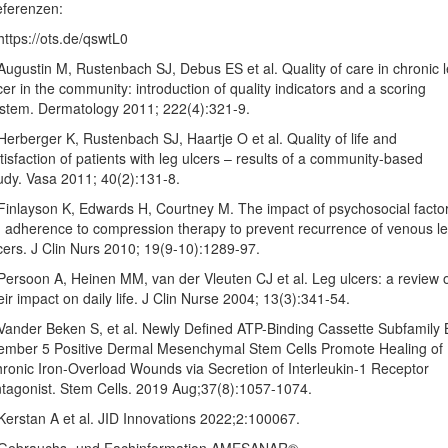
ferenzen:
https://ots.de/qswtL0
Augustin M, Rustenbach SJ, Debus ES et al. Quality of care in chronic 
cer in the community: introduction of quality indicators and a scoring
stem. Dermatology 2011; 222(4):321-9.
Herberger K, Rustenbach SJ, Haartje O et al. Quality of life and
tisfaction of patients with leg ulcers – results of a community-based
udy. Vasa 2011; 40(2):131-8.
Finlayson K, Edwards H, Courtney M. The impact of psychosocial facto
 adherence to compression therapy to prevent recurrence of venous l
cers. J Clin Nurs 2010; 19(9-10):1289-97.
Persoon A, Heinen MM, van der Vleuten CJ et al. Leg ulcers: a review 
eir impact on daily life. J Clin Nurse 2004; 13(3):341-54.
Vander Beken S, et al. Newly Defined ATP-Binding Cassette Subfamily 
mber 5 Positive Dermal Mesenchymal Stem Cells Promote Healing of
ronic Iron-Overload Wounds via Secretion of Interleukin-1 Receptor
tagonist. Stem Cells. 2019 Aug;37(8):1057-1074.
Kerstan A et al. JID Innovations 2022;2:100067.