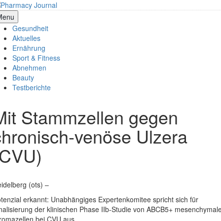
Skip
to
armacy Journal
Menu
content
Gesundheit
Aktuelles
Ernährung
Sport & Fitness
Abnehmen
Beauty
Testberichte
Mit Stammzellen gegen
chronisch-venöse Ulzera
(CVU)
idelberg (ots) –
tenzial erkannt: Unabhängiges Expertenkomitee spricht sich für
nalisierung der klinischen Phase IIb-Studie von ABCB5+ mesenchymal
romazellen bei CVU aus