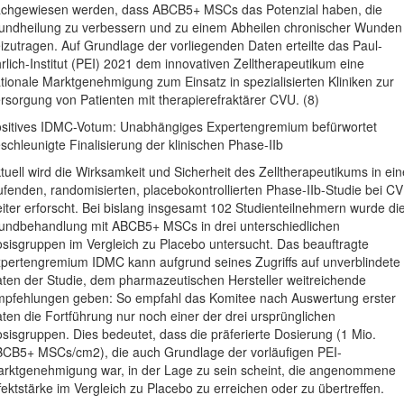
chgewiesen werden, dass ABCB5+ MSCs das Potenzial haben, die
ndheilung zu verbessern und zu einem Abheilen chronischer Wunden
izutragen. Auf Grundlage der vorliegenden Daten erteilte das Paul-
rlich-Institut (PEI) 2021 dem innovativen Zelltherapeutikum eine
tionale Marktgenehmigung zum Einsatz in spezialisierten Kliniken zur
rsorgung von Patienten mit therapierefraktärer CVU. (8)
sitives IDMC-Votum: Unabhängiges Expertengremium befürwortet
schleunigte Finalisierung der klinischen Phase-IIb
tuell wird die Wirksamkeit und Sicherheit des Zelltherapeutikums in ein
ufenden, randomisierten, placebokontrollierten Phase-IIb-Studie bei C
iter erforscht. Bei bislang insgesamt 102 Studienteilnehmern wurde di
ndbehandlung mit ABCB5+ MSCs in drei unterschiedlichen
sisgruppen im Vergleich zu Placebo untersucht. Das beauftragte
pertengremium IDMC kann aufgrund seines Zugriffs auf unverblindete
ten der Studie, dem pharmazeutischen Hersteller weitreichende
pfehlungen geben: So empfahl das Komitee nach Auswertung erster
ten die Fortführung nur noch einer der drei ursprünglichen
sisgruppen. Dies bedeutet, dass die präferierte Dosierung (1 Mio.
CB5+ MSCs/cm2), die auch Grundlage der vorläufigen PEI-
rktgenehmigung war, in der Lage zu sein scheint, die angenommene
fektstärke im Vergleich zu Placebo zu erreichen oder zu übertreffen.