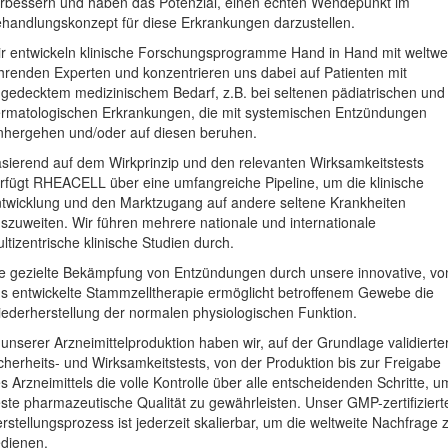
rbessern und haben das Potenzial, einen echten Wendepunkt im
handlungskonzept für diese Erkrankungen darzustellen.
r entwickeln klinische Forschungsprogramme Hand in Hand mit weltwe
hrenden Experten und konzentrieren uns dabei auf Patienten mit
gedecktem medizinischem Bedarf, z.B. bei seltenen pädiatrischen und
rmatologischen Erkrankungen, die mit systemischen Entzündungen
nhergehen und/oder auf diesen beruhen.
sierend auf dem Wirkprinzip und den relevanten Wirksamkeitstests
rfügt RHEACELL über eine umfangreiche Pipeline, um die klinische
twicklung und den Marktzugang auf andere seltene Krankheiten
szuweiten. Wir führen mehrere nationale und internationale
ltizentrische klinische Studien durch.
e gezielte Bekämpfung von Entzündungen durch unsere innovative, vo
s entwickelte Stammzelltherapie ermöglicht betroffenem Gewebe die
ederherstellung der normalen physiologischen Funktion.
 unserer Arzneimittelproduktion haben wir, auf der Grundlage validierte
cherheits- und Wirksamkeitstests, von der Produktion bis zur Freigabe
s Arzneimittels die volle Kontrolle über alle entscheidenden Schritte, u
ste pharmazeutische Qualität zu gewährleisten. Unser GMP-zertifiziert
rstellungsprozess ist jederzeit skalierbar, um die weltweite Nachfrage 
dienen.