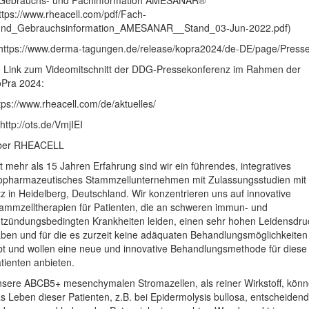
Gebrauchs- und Fachinformation AMESANAR®
ttps://www.rheacell.com/pdf/Fach-
und_Gebrauchsinformation_AMESANAR__Stand_03-Jun-2022.pdf)
https://www.derma-tagungen.de/release/kopra2024/de-DE/page/Press
 Link zum Videomitschnitt der DDG-Pressekonferenz im Rahmen der
Pra 2024:
tps://www.rheacell.com/de/aktuelles/
] http://ots.de/VmjIEI
ber RHEACELL
t mehr als 15 Jahren Erfahrung sind wir ein führendes, integratives
opharmazeutisches Stammzellunternehmen mit Zulassungsstudien mit
tz in Heidelberg, Deutschland. Wir konzentrieren uns auf innovative
ammzelltherapien für Patienten, die an schweren immun- und
tzündungsbedingten Krankheiten leiden, einen sehr hohen Leidensdru
ben und für die es zurzeit keine adäquaten Behandlungsmöglichkeiten
bt und wollen eine neue und innovative Behandlungsmethode für diese
tienten anbieten.
sere ABCB5+ mesenchymalen Stromazellen, als reiner Wirkstoff, kön
s Leben dieser Patienten, z.B. bei Epidermolysis bullosa, entscheidend