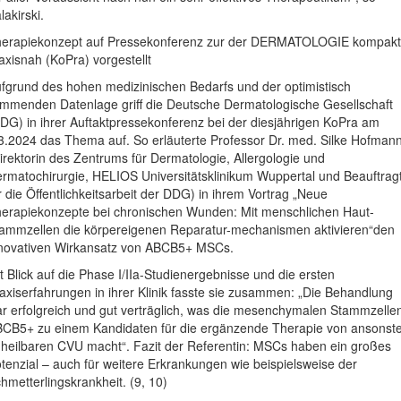
lakirski.
erapiekonzept auf Pressekonferenz zur der DERMATOLOGIE kompakt
axisnah (KoPra) vorgestellt
fgrund des hohen medizinischen Bedarfs und der optimistisch
immenden Datenlage griff die Deutsche Dermatologische Gesellschaft
DG) in ihrer Auftaktpressekonferenz bei der diesjährigen KoPra am
3.2024 das Thema auf. So erläuterte Professor Dr. med. Silke Hofman
irektorin des Zentrums für Dermatologie, Allergologie und
rmatochirurgie, HELIOS Universitätsklinikum Wuppertal und Beauftrag
r die Öffentlichkeitsarbeit der DDG) in ihrem Vortrag „Neue
erapiekonzepte bei chronischen Wunden: Mit menschlichen Haut-
ammzellen die körpereigenen Reparatur-mechanismen aktivieren“den
novativen Wirkansatz von ABCB5+ MSCs.
t Blick auf die Phase I/IIa-Studienergebnisse und die ersten
axiserfahrungen in ihrer Klinik fasste sie zusammen: „Die Behandlung
r erfolgreich und gut verträglich, was die mesenchymalen Stammzelle
CB5+ zu einem Kandidaten für die ergänzende Therapie von ansonst
heilbaren CVU macht“. Fazit der Referentin: MSCs haben ein großes
tenzial – auch für weitere Erkrankungen wie beispielsweise der
hmetterlingskrankheit. (9, 10)