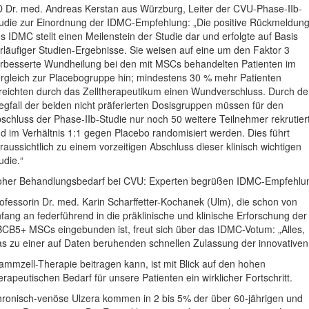
 Dr. med. Andreas Kerstan aus Würzburg, Leiter der CVU-Phase-IIb-
udie zur Einordnung der IDMC-Empfehlung: „Die positive Rückmeldun
s IDMC stellt einen Meilenstein der Studie dar und erfolgte auf Basis
rläufiger Studien-Ergebnisse. Sie weisen auf eine um den Faktor 3
rbesserte Wundheilung bei den mit MSCs behandelten Patienten im
rgleich zur Placebogruppe hin; mindestens 30 % mehr Patienten
reichten durch das Zelltherapeutikum einen Wundverschluss. Durch d
gfall der beiden nicht präferierten Dosisgruppen müssen für den
schluss der Phase-IIb-Studie nur noch 50 weitere Teilnehmer rekrutier
d im Verhältnis 1:1 gegen Placebo randomisiert werden. Dies führt
raussichtlich zu einem vorzeitigen Abschluss dieser klinisch wichtigen
udie.“
her Behandlungsbedarf bei CVU: Experten begrüßen IDMC-Empfehlu
ofessorin Dr. med. Karin Scharffetter-Kochanek (Ulm), die schon von
fang an federführend in die präklinische und klinische Erforschung der
CB5+ MSCs eingebunden ist, freut sich über das IDMC-Votum: „Alles,
s zu einer auf Daten beruhenden schnellen Zulassung der innovativen
ammzell-Therapie beitragen kann, ist mit Blick auf den hohen
erapeutischen Bedarf für unsere Patienten ein wirklicher Fortschritt.
ronisch-venöse Ulzera kommen in 2 bis 5% der über 60-jährigen und