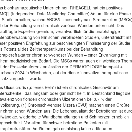
s biopharmazeutische Unternehmen RHEACELL hat ein positives
MC[i] (Independent Data Monitoring Committee)-Votum für eine Phase
b-Studie erhalten, welche ABCB5+ mesenchymale Stromazellen (MSCs
i der Behandlung von chronisch-venösen Wunden untersucht. Das
auftragte Experten-gremium, verantwortlich für die unabhängige
tenüberwachung von klinischen verblindeten Studien, unterstreicht mit
eser positiven Empfehlung zur beschleunigten Finalisierung der Studie
s Potenzial des Zelltherapeutikums bei der Behandlung
erapierefraktärer chronisch-venöser Wunden – einer Erkrankung mit
hem medizinischem Bedarf. Die MSCs waren auch ein wichtiges The
f der Pressekonferenz anlässlich der DERMATOLOGIE kompakt +
axisnah 2024 in Wiesbaden, auf der dieser innovative therapeutische
satz vorgestellt wurde.
s Ulcus cruris („offenes Bein“) ist ein chronisches Geschwür am
terschenkel, das langsam oder gar nicht heilt. In Deutschland liegt die
ävalenz von floriden chronischen Ulzerationen bei 0,7 % der
völkerung. (1) Chronisch-venöse Ulzera (CVU) machen einen Großteil
r chronischen Wunden aus. Die Lebensqualität der Betroffenen ist dur
fwändige, wiederholte Wundbehandlungen und Schmerzen erheblich
ngeschränkt. Vor allem für schwer betroffene Patienten mit
erapierefraktären Verläufen, gab es bislang keine adäquaten