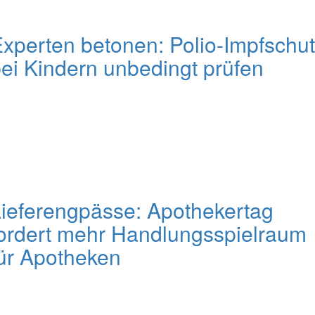
xperten betonen: Polio-Impfschu
ei Kindern unbedingt prüfen
ieferengpässe: Apothekertag
ordert mehr Handlungsspielraum
ür Apotheken