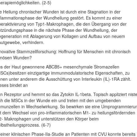
erapiemöglichkeiten. (2-5)
e Heilung chronischer Wunden ist durch eine Stagnation in der
flammationsphase der Wundheilung gestört. Es kommt zu einer
eraktivierung von Typ1-Makrophagen, die den Übergang von der
tzündungsphase in die nächste Phase der Wundheilung, der
generation mit Ablagerung von Kollagen und Aufbau von neuem
utgewebe, verhindern.
novative Stammzellforschung: Hoffnung für Menschen mit chronisch
enösen Wunden?
s der Haut gewonnene ABCB5+ mesenchymale Stromazellen
SCs)besitzen einzigartige immunmodulatorische Eigenschaften, zu
nen unter anderem die Ausschüttung von Interleukin (IL)-1RA zählt.
eses bindet an
n Rezeptor und hemmt so das Zytokin IL-1beta. Topisch appliziert nist
ch die MSCs in der Wunde ein und treten mit den umgebenden
munzellen in Wechselwirkung. So bewirken sie eine Umprogrammieru
t dem Wechsel von pro-inflammatorischen M1- zu heilungsfördernden
- Makrophagen und unterstützen den Körper beim
lbstheilungsprozess. (6-7)
 einer klinischen Phase-IIa-Studie an Patienten mit CVU konnte bereits