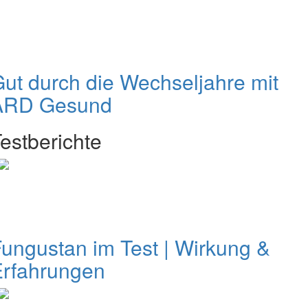
ut durch die Wechseljahre mit
ARD Gesund
estberichte
ungustan im Test | Wirkung &
Erfahrungen