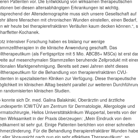
teren Patienten vor. Die Entwicklung von wirksamen therapeutischen
tionen bei diesen altersabhängigen Erkrankungen ist wichtig.
tsprechend der Altersdemographie muss sich unsere Gesellschaft auf
hr ältere Menschen mit chronischen Wunden einstellen, einen Bedarf,
n wir heute bei therapierefraktären Verläufen kaum decken können.“, 
harffetter-Kochanek.
otz intensiver Forschung haben es bislang nur wenige
ammzelltherapien in die klinische Anwendung geschafft. Das
lltherapeutikum (als Fertigspritze mit 5 Mio. ABCB5+ MSCs) ist erst da
eite auf mesenchymalen Stammzellen beruhende Zellprodukt mit eine
tionalen Marktgenehmigung. Bereits seit zwei Jahren steht dieses
lltherapeutikum für die Behandlung von therapierefraktären CVU-
tienten in spezialisierten Kliniken zur Verfügung. Diese therapeutische
glichkeit im klinischen Alltag besteht parallel zur weiteren Durchführun
n randomisierten klinischen Studien.
 konnte sich Dr. med. Galina Balakirski, Oberärztin und ärztliche
ndexpertin ICW/TÜV am Zentrum für Dermatologie, Allergologie und
rmatochirurgie, Helios Universitätsklinikum Wuppertal, bereits von der
ten Wirksamkeit in der Praxis überzeugen: „Mein Eindruck von dem
dikament ist sehr gut. Einige Patienten berichten von einer schnellen
hmerzlinderung. Für die Behandlung therapierefraktärer Wunden hab
r aller Voraussicht nach nun ein sehr effektives Therapeutikum“, so