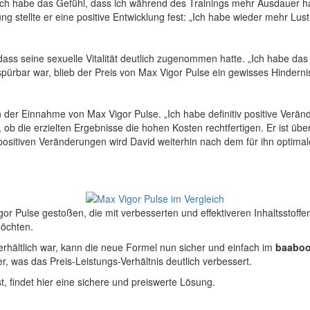
ch habe das Gefühl, dass ich während des Trainings mehr Ausdauer hab
g stellte er eine positive Entwicklung fest: „Ich habe wieder mehr Lust a
, dass seine sexuelle Vitalität deutlich zugenommen hatte. „Ich habe da
spürbar war, blieb der Preis von Max Vigor Pulse ein gewisses Hinderni
 der Einnahme von Max Vigor Pulse. „Ich habe definitiv positive Verän
 ob die erzielten Ergebnisse die hohen Kosten rechtfertigen. Er ist übe
 positiven Veränderungen wird David weiterhin nach dem für ihn optima
 Pulse gestoßen, die mit verbesserten und effektiveren Inhaltsstoffen
möchten.
erhältlich war, kann die neue Formel nun sicher und einfach im
baaboo
er, was das Preis-Leistungs-Verhältnis deutlich verbessert.
, findet hier eine sichere und preiswerte Lösung.