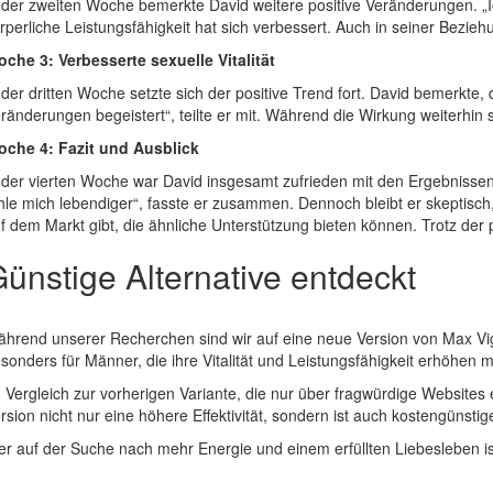
 der zweiten Woche bemerkte David weitere positive Veränderungen. „I
rperliche Leistungsfähigkeit hat sich verbessert. Auch in seiner Beziehun
che 3: Verbesserte sexuelle Vitalität
 der dritten Woche setzte sich der positive Trend fort. David bemerkte
ränderungen begeistert“, teilte er mit. Während die Wirkung weiterhin 
che 4: Fazit und Ausblick
 der vierten Woche war David insgesamt zufrieden mit den Ergebnissen
hle mich lebendiger“, fasste er zusammen. Dennoch bleibt er skeptisch,
f dem Markt gibt, die ähnliche Unterstützung bieten können. Trotz der
ünstige Alternative entdeckt
hrend unserer Recherchen sind wir auf eine neue Version von Max Vigor
sonders für Männer, die ihre Vitalität und Leistungsfähigkeit erhöhen 
 Vergleich zur vorherigen Variante, die nur über fragwürdige Websites 
rsion nicht nur eine höhere Effektivität, sondern ist auch kostengünstig
r auf der Suche nach mehr Energie und einem erfüllten Liebesleben ist