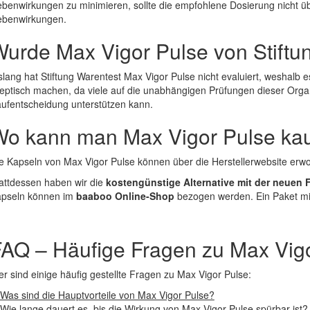
benwirkungen zu minimieren, sollte die empfohlene Dosierung nicht ü
benwirkungen.
urde Max Vigor Pulse von Stiftu
slang hat Stiftung Warentest Max Vigor Pulse nicht evaluiert, weshalb 
eptisch machen, da viele auf die unabhängigen Prüfungen dieser Organ
ufentscheidung unterstützen kann.
Wo kann man Max Vigor Pulse ka
e Kapseln von Max Vigor Pulse können über die Herstellerwebsite erworb
attdessen haben wir die
kostengünstige Alternative mit der neuen
pseln können im
baaboo Online-Shop
bezogen werden. Ein Paket m
AQ – Häufige Fragen zu Max Vig
er sind einige häufig gestellte Fragen zu Max Vigor Pulse:
Was sind die Hauptvorteile von Max Vigor Pulse?
Wie lange dauert es, bis die Wirkung von Max Vigor Pulse spürbar ist?