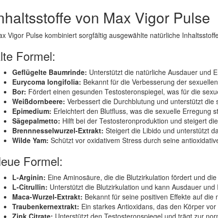
nhaltsstoffe von Max Vigor Pulse
x Vigor Pulse kombiniert sorgfältig ausgewählte natürliche Inhaltsstoffe,
lte Formel:
Geflügelte Baumrinde:
Unterstützt die natürliche Ausdauer und En
Eurycoma longifolia:
Bekannt für die Verbesserung der sexuellen 
Bor:
Fördert einen gesunden Testosteronspiegel, was für die sexuel
Weißdornbeere:
Verbessert die Durchblutung und unterstützt die 
Epimedium:
Erleichtert den Blutfluss, was die sexuelle Erregung s
Sägepalmetto:
Hilft bei der Testosteronproduktion und steigert die 
Brennnesselwurzel-Extrakt:
Steigert die Libido und unterstützt d
Wilde Yam:
Schützt vor oxidativem Stress durch seine antioxidati
eue Formel:
L-Arginin:
Eine Aminosäure, die die Blutzirkulation fördert und di
L-Citrullin:
Unterstützt die Blutzirkulation und kann Ausdauer und 
Maca-Wurzel-Extrakt:
Bekannt für seine positiven Effekte auf die 
Traubenkernextrakt:
Ein starkes Antioxidans, das den Körper vor 
Zink Citrate:
Unterstützt den Testosteronspiegel und trägt zur nor