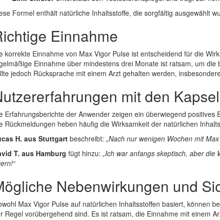
ese Formel enthält natürliche Inhaltsstoffe, die sorgfältig ausgewählt 
ichtige Einnahme
e korrekte Einnahme von Max Vigor Pulse ist entscheidend für die Wir
gelmäßige Einnahme über mindestens drei Monate ist ratsam, um die b
llte jedoch Rücksprache mit einem Arzt gehalten werden, insbesonder
utzererfahrungen mit den Kapse
e Erfahrungsberichte der Anwender zeigen ein überwiegend positives Bi
e Rückmeldungen heben häufig die Wirksamkeit der natürlichen Inhalts
cas H. aus Stuttgart
beschreibt:
„Nach nur wenigen Wochen mit Max Vig
vid T. aus Hamburg
fügt hinzu:
„Ich war anfangs skeptisch, aber die 
ern!“
ögliche Nebenwirkungen und Sic
wohl Max Vigor Pulse auf natürlichen Inhaltsstoffen basiert, können
r Regel vorübergehend sind. Es ist ratsam, die Einnahme mit einem 