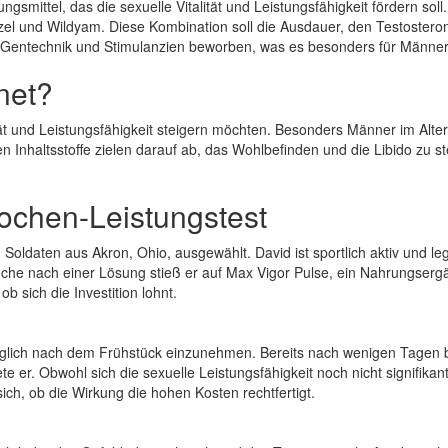
smittel, das die sexuelle Vitalität und Leistungsfähigkeit fördern soll. 
el und Wildyam. Diese Kombination soll die Ausdauer, den Testosteron
on Gentechnik und Stimulanzien beworben, was es besonders für Männer 
net?
lität und Leistungsfähigkeit steigern möchten. Besonders Männer im Alt
Inhaltsstoffe zielen darauf ab, das Wohlbefinden und die Libido zu stei
ochen-Leistungstest
oldaten aus Akron, Ohio, ausgewählt. David ist sportlich aktiv und leg
uche nach einer Lösung stieß er auf Max Vigor Pulse, ein Nahrungsergä
 sich die Investition lohnt.
glich nach dem Frühstück einzunehmen. Bereits nach wenigen Tagen be
 er. Obwohl sich die sexuelle Leistungsfähigkeit noch nicht signifikan
ch, ob die Wirkung die hohen Kosten rechtfertigt.