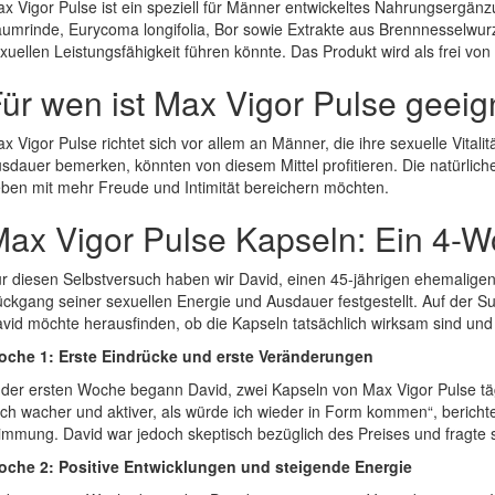
x Vigor Pulse ist ein speziell für Männer entwickeltes Nahrungsergänzung
umrinde, Eurycoma longifolia, Bor sowie Extrakte aus Brennnesselwurz
xuellen Leistungsfähigkeit führen könnte. Das Produkt wird als frei v
ür wen ist Max Vigor Pulse geeig
x Vigor Pulse richtet sich vor allem an Männer, die ihre sexuelle Vita
sdauer bemerken, könnten von diesem Mittel profitieren. Die natürlichen 
ben mit mehr Freude und Intimität bereichern möchten.
ax Vigor Pulse Kapseln: Ein 4-W
r diesen Selbstversuch haben wir David, einen 45-jährigen ehemaligen S
ckgang seiner sexuellen Energie und Ausdauer festgestellt. Auf der S
vid möchte herausfinden, ob die Kapseln tatsächlich wirksam sind und ob
che 1: Erste Eindrücke und erste Veränderungen
 der ersten Woche begann David, zwei Kapseln von Max Vigor Pulse tä
ch wacher und aktiver, als würde ich wieder in Form kommen“, berichtete
immung. David war jedoch skeptisch bezüglich des Preises und fragte si
che 2: Positive Entwicklungen und steigende Energie