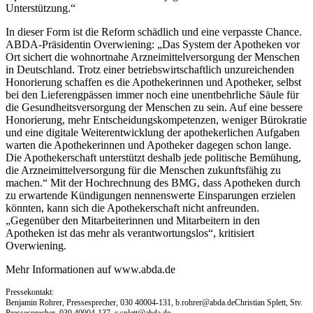
Unterstützung.“
In dieser Form ist die Reform schädlich und eine verpasste Chance.
ABDA-Präsidentin Overwiening: „Das System der Apotheken vor
Ort sichert die wohnortnahe Arzneimittelversorgung der Menschen
in Deutschland. Trotz einer betriebswirtschaftlich unzureichenden
Honorierung schaffen es die Apothekerinnen und Apotheker, selbst
bei den Lieferengpässen immer noch eine unentbehrliche Säule für
die Gesundheitsversorgung der Menschen zu sein. Auf eine bessere
Honorierung, mehr Entscheidungskompetenzen, weniger Bürokratie
und eine digitale Weiterentwicklung der apothekerlichen Aufgaben
warten die Apothekerinnen und Apotheker dagegen schon lange.
Die Apothekerschaft unterstützt deshalb jede politische Bemühung,
die Arzneimittelversorgung für die Menschen zukunftsfähig zu
machen.“ Mit der Hochrechnung des BMG, dass Apotheken durch
zu erwartende Kündigungen nennenswerte Einsparungen erzielen
könnten, kann sich die Apothekerschaft nicht anfreunden.
„Gegenüber den Mitarbeiterinnen und Mitarbeitern in den
Apotheken ist das mehr als verantwortungslos“, kritisiert
Overwiening.
Mehr Informationen auf www.abda.de
Pressekontakt:
Benjamin Rohrer, Pressesprecher, 030 40004-131,
b.rohrer@abda.deChristian
Splett, Stv.
Pressesprecher, 030 40004-137,
c.splett@abda.de