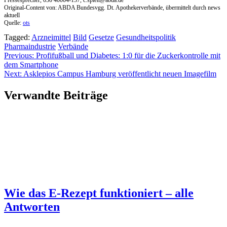
Original-Content von: ABDA Bundesvgg. Dt. Apothekerverbände, übermittelt durch news
aktuell
Quelle:
ots
Tagged:
Arzneimittel
Bild
Gesetze
Gesundheitspolitik
Pharmaindustrie
Verbände
Beitragsnavigation
Previous:
Profifußball und Diabetes: 1:0 für die Zuckerkontrolle mit
dem Smartphone
Next:
Asklepios Campus Hamburg veröffentlicht neuen Imagefilm
Verwandte Beiträge
Wie das E-Rezept funktioniert – alle
Antworten