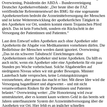
Overwiening, Präsidentin der ABDA – Bundesvereinigung
Deutscher Apothekerverbände: „Der heute über die FAZ
veröffentlichte Referentenentwurf des BMG für eine sogenannte
Apothekenreform bedroht die Arzneimittelversorgung der Menschen
und ist keine Weiterentwicklung der apothekerlichen Tätigkeit in
den Apotheken vor Ort, sondern kommt einem Trojanischen Pferd
gleich. Das ist kein Fortschritt, sondern ein Rückschritt in der
Versorgung der Patientinnen und Patienten.“
Laut dem Entwurf sollen Apotheken auch ohne Apotheker oder
Apothekerin die Abgabe von Medikamenten vornehmen dürfen. Die
Bedürfnisse der Menschen werden damit ignoriert. Overwiening:
„Das ist ein schwerer Tabubruch! Einrichtungen ohne
Apothekerinnen oder Apotheker sind keine Apotheken. Da hilft es
auch nicht, wenn ein Apotheker oder eine Apothekerin für ein paar
Stunden pro Woche vorbeischaut. Solche Abgabestellen auf
niedrigstem Niveau sehen wir mit großer Besorgnis. Minister
Lauterbach hatte versprochen, keine Leistungskürzungen
vorzunehmen, aber genau das macht er hier. Mit dieser Idee wird die
Versorgung bagatellisiert und abgewertet – und mit nicht
verantwortbaren Risiken für die Patientinnen und Patienten
belastet.“ Overwiening weiter: „Die Honorierung wird zwar
umstrukturiert, aber es kommt kaum weiteres Geld in das bereits seit
Jahren unterfinanzierte System der Arzneimittelversorgung über die
Apotheken vor Ort. Hier fehlt es an jeglicher schnellen