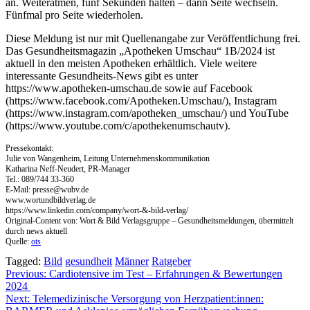
an. Weiteratmen, fünf Sekunden halten – dann Seite wechseln.
Fünfmal pro Seite wiederholen.
Diese Meldung ist nur mit Quellenangabe zur Veröffentlichung frei.
Das Gesundheitsmagazin „Apotheken Umschau“ 1B/2024 ist
aktuell in den meisten Apotheken erhältlich. Viele weitere
interessante Gesundheits-News gibt es unter
https://www.apotheken-umschau.de sowie auf Facebook
(https://www.facebook.com/Apotheken.Umschau/), Instagram
(https://www.instagram.com/apotheken_umschau/) und YouTube
(https://www.youtube.com/c/apothekenumschautv).
Pressekontakt:
Julie von Wangenheim, Leitung Unternehmenskommunikation
Katharina Neff-Neudert, PR-Manager
Tel.: 089/744 33-360
E-Mail:
presse@wubv.de
www.wortundbildverlag.de
https://www.linkedin.com/company/wort-&-bild-verlag/
Original-Content von: Wort & Bild Verlagsgruppe – Gesundheitsmeldungen, übermittelt
durch news aktuell
Quelle:
ots
Tagged:
Bild
gesundheit
Männer
Ratgeber
Beitragsnavigation
Previous:
Cardiotensive im Test – Erfahrungen & Bewertungen
2024
Next:
Telemedizinische Versorgung von Herzpatient:innen: