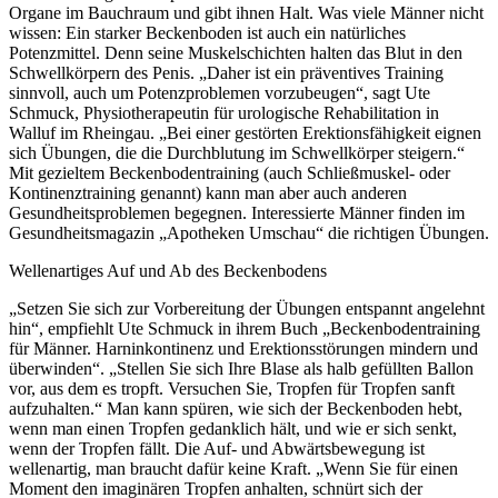
Organe im Bauchraum und gibt ihnen Halt. Was viele Männer nicht
wissen: Ein starker Beckenboden ist auch ein natürliches
Potenzmittel. Denn seine Muskelschichten halten das Blut in den
Schwellkörpern des Penis. „Daher ist ein präventives Training
sinnvoll, auch um Potenzproblemen vorzubeugen“, sagt Ute
Schmuck, Physiotherapeutin für urologische Rehabilitation in
Walluf im Rheingau. „Bei einer gestörten Erektionsfähigkeit eignen
sich Übungen, die die Durchblutung im Schwellkörper steigern.“
Mit gezieltem Beckenbodentraining (auch Schließmuskel- oder
Kontinenztraining genannt) kann man aber auch anderen
Gesundheitsproblemen begegnen. Interessierte Männer finden im
Gesundheitsmagazin „Apotheken Umschau“ die richtigen Übungen.
Wellenartiges Auf und Ab des Beckenbodens
„Setzen Sie sich zur Vorbereitung der Übungen entspannt angelehnt
hin“, empfiehlt Ute Schmuck in ihrem Buch „Beckenbodentraining
für Männer. Harninkontinenz und Erektionsstörungen mindern und
überwinden“. „Stellen Sie sich Ihre Blase als halb gefüllten Ballon
vor, aus dem es tropft. Versuchen Sie, Tropfen für Tropfen sanft
aufzuhalten.“ Man kann spüren, wie sich der Beckenboden hebt,
wenn man einen Tropfen gedanklich hält, und wie er sich senkt,
wenn der Tropfen fällt. Die Auf- und Abwärtsbewegung ist
wellenartig, man braucht dafür keine Kraft. „Wenn Sie für einen
Moment den imaginären Tropfen anhalten, schnürt sich der