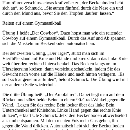
Harnröhrenverschluss etwas kraftvoller zu, der Beckenboden hebt
sich an“, so Schmuck. „Sie atmen fünfmal durch die Nase ein und
durch den Mund aus, bevor Sie den Tropfen ‚laufen‘ lassen.“
Reiten auf einem Gymnastikball
Übung 1 heißt „Der Cowboy“. Dazu hopst man wie ein reitender
Cowboy auf einem Gymnastikball. Durch das Auf und Ab spannen
sich die Muskeln im Beckenboden automatisch an.
Bei der zweiten Übung, „Der Tiger“, stützt man sich im
Vierfüßlerstand auf Knie und Hände und kreuzt dann das linke Knie
weit über den rechten Unterschenkel. Das Becken langsam im
Uhrzeigersinn kreisen, dann vorsichtig schaukeln, indem Sie das
Gewicht nach vorne auf die Hände und nach hinten verlagern. „Es
soll sich angenehm anfühlen“, betont Schmuck. Die Übung wird mit
der anderen Seite wiederholt.
Die dritte Übung heißt „Der Autofahrer“. Dabei liegt man auf dem
Rücken und stützt beide Beine in einem 90-Grad-Winkel gegen die
Wand. „Legen Sie das rechte Bein locker über das linke Bein,
Unterschenkel auf Kniehöhe. Linke Hand gegen das rechte Knie
stützen“, erklärt Ute Schmuck. Jetzt den Beckenboden abwechselnd
an- und entspannen. Mit dem rechten Fuß mehr Gas geben, ihn
gegen die Wand drücken. Automatisch hebt sich der Beckenboden